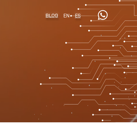
BLOG
EN
ES