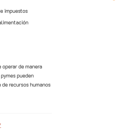
de impuestos
oalimentación
ee operar de manera
as pymes pueden
ión de recursos humanos
/