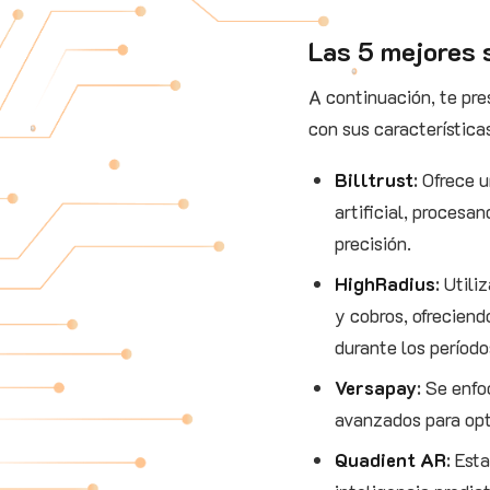
Las 5 mejores 
A continuación, te pre
con sus característica
Billtrust
: Ofrece 
artificial, procesa
precisión.
HighRadius
: Utili
y cobros, ofrecien
durante los período
Versapay
: Se enfo
avanzados para opti
Quadient AR
: Est