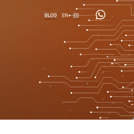
BLOG
EN
ES