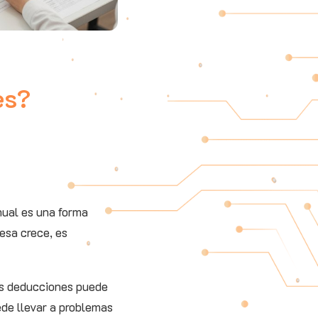
es?
ual es una forma
esa crece, es
las deducciones puede
uede llevar a problemas