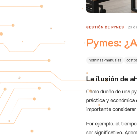
GESTIÓN DE PYMES
23 d
Pymes: ¿A
nominas-manuales
costo
La ilusión de 
Como dueño de una pym
práctica y económica d
importante considerar 
Por ejemplo, el tiempo
ser significativo. Ade