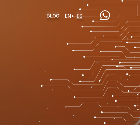
BLOG
EN
ES