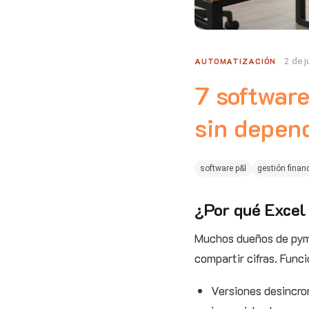
AUTOMATIZACIÓN
2 de j
7 software
sin depen
software p&l
gestión finan
¿Por qué Excel
Muchos dueños de py
compartir cifras. Func
Versiones desincron