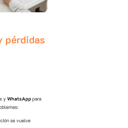
y pérdidas
os y
WhatsApp
para
roblemas:
ación se vuelve