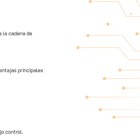
ca la cadena de
entajas principales
o control.