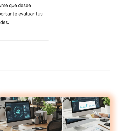
 pyme que desee
portante evaluar tus
ades.